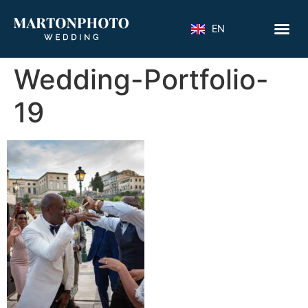
EN
Wedding-Portfolio-
19