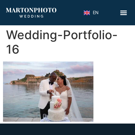
EN
Wedding-Portfolio-
16