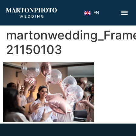
EN
martonwedding_Fram
21150103