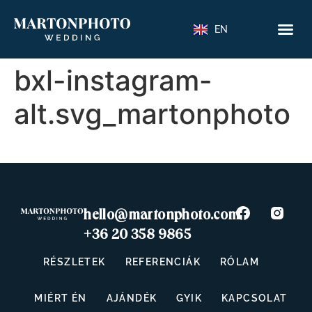
EN
bxl-instagram-
alt.svg_martonphoto
hello@martonphoto.com
+36 20 358 9865
RÉSZLETEK
REFERENCIÁK
RÓLAM
MIÉRT ÉN
AJÁNDÉK
GYIK
KAPCSOLAT