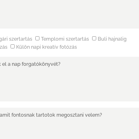
gári szertartás
Templomi szertartás
Buli hajnalig
ózás
Külön napi kreatív fotózás